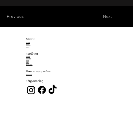
Previous
Next
Μενού
Σχετικά
προϊόντα
μάρκες
προϊόντα
κουζίνα
ντουλάπα
πόρτα
έπιπλα
πάνελ τοιχου
Πού να αγοράσετε
επικοινωνία
πληροφορίες