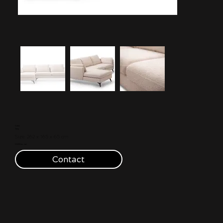
Color:
Grey
Size: 262 x 165 x 65 cm
€ 1500 Inc. vat
Contact