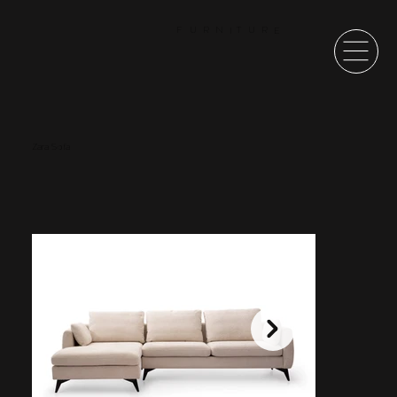
F
U
R
N
T
U
R
E
I
Zara Sofa