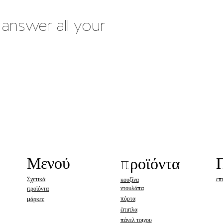
answer all your
Μενού
προϊόντα
Σχετικά
επ
κουζίνα
ντουλάπα
προϊόντα
πόρτα
μάρκες
έπιπλα
πάνελ τοιχου