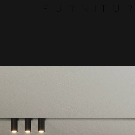
F
U
R
N
T
U
R
I